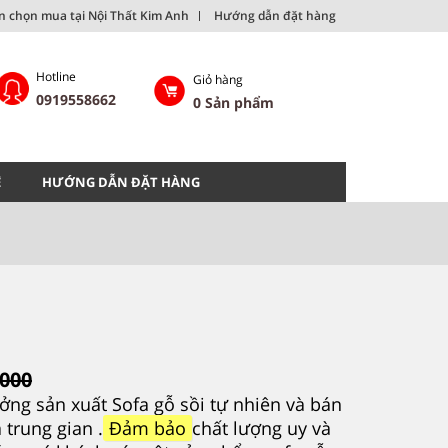
ên chọn mua tại Nội Thất Kim Anh
Hướng dẫn đặt hàng
Hotline
Giỏ hàng
0919558662
0
Sản phẩm
Ệ
HƯỚNG DẪN ĐẶT HÀNG
,000
ởng sản xuất
Sofa gỗ sồi tự nhiên
và bán
 trung gian .
Đảm bảo
chất lượng uy và