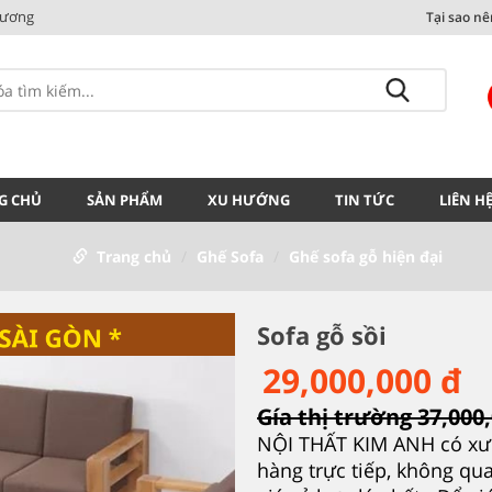
Dương
Tại sao n
G CHỦ
SẢN PHẨM
XU HƯỚNG
TIN TỨC
LIÊN H
Trang chủ
Ghế Sofa
Ghế sofa gỗ hiện đại
Sofa gỗ sồi
29,000,000 đ
Gía thị trường 37,000
NỘI THẤT KIM ANH có xư
hàng trực tiếp, không qua