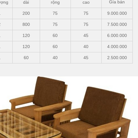
Gía bán
ượng
dài
rộng
cao
1
200
75
75
9.000.000
2
800
75
75
7.500.000
1
120
60
45
6.000.000
1
120
60
40
4.000.000
1
60
40
45
2.500.000