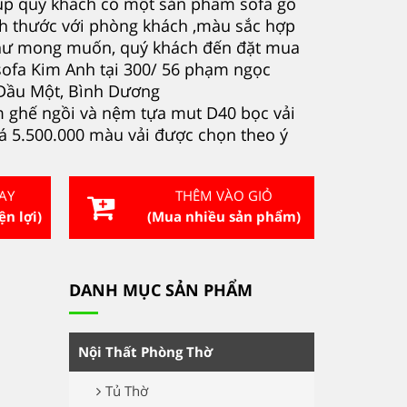
giúp quý khách có một sản phẩm s
ofa gỗ
h thước với phòng khách ,màu sắc hợp
như mong muốn, quý khách đến đặt mua
sofa Kim Anh tại 300/ 56 phạm ngọc
 Dầu Một, Bình Dương
ghế ngồi và nệm tựa mut D40 bọc vải
iá 5.500.000 màu vải được chọn theo ý
AY
THÊM VÀO GIỎ
ện lợi)
(Mua nhiều sản phẩm)
DANH MỤC SẢN PHẨM
Nội Thất Phòng Thờ
Tủ Thờ