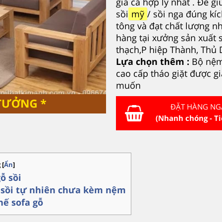
giá cả hợp lý nhất . Để 
sồi
mỹ
/ sồi nga
đúng kíc
tông và đạt chất lượng 
hàng tại xưởng sản xuất 
thạch,P hiệp Thành, Thủ
Lựa chọn thêm :
Bộ nệm 
cao cấp tháo giặt được g
muốn
ĐẶT HÀNG NG
(Nhanh chóng - Ti
g
[
Ẩn
]
gỗ sồi
ỗ sồi tự nhiên chưa kèm nệm
ghế sofa gỗ