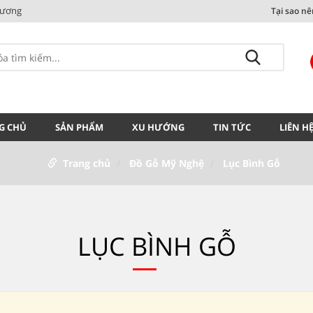
Dương
Tại sao n
G CHỦ
SẢN PHẨM
XU HƯỚNG
TIN TỨC
LIÊN H
Trang chủ
Đồ Gỗ Mỹ Nghệ
Lục Bình Gỗ
LỤC BÌNH GỖ