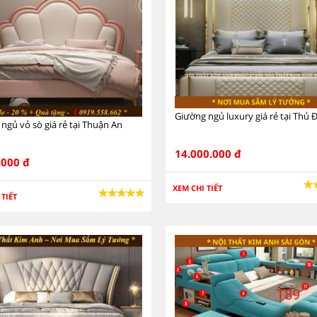
Giường ngủ luxury giá rẻ tại Thủ 
ngủ vỏ sò giá rẻ tại Thuận An
14.000.000 đ
.000 đ
XEM CHI TIẾT
 TIẾT