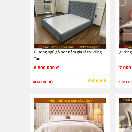
Giường ngủ gỗ bọc nệm giá rẻ tại Vũng
giường 
Tàu
6.800.000 đ
7.000
XEM CHI TIẾT
XEM CHI