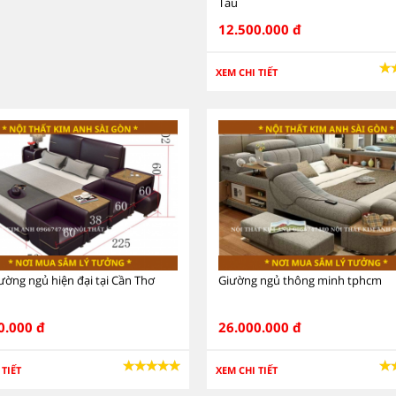
Tàu
12.500.000 đ
XEM CHI TIẾT
ường ngủ hiện đại tại Cần Thơ
Giường ngủ thông minh tphcm
0.000 đ
26.000.000 đ
 TIẾT
XEM CHI TIẾT