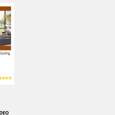
h Dương
IDEO