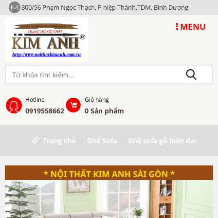
300/56 Phạm Ngọc Thạch, P hiệp Thành,TDM, Bình Dương
MENU
Hotline
Giỏ hàng
0919558662
0
Sản phẩm
Trang chủ
Ghế Sofa
Ghế sofa gỗ hiện đại