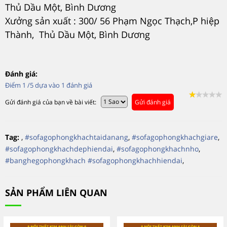
Thủ Dầu Một, Bình Dương
Xưởng sản xuất : 300/ 56 Phạm Ngọc Thạch,P hiệp
Thành, Thủ Dầu Một, Bình Dương
Đánh giá:
Điểm
1
/5 dựa vào
1
đánh giá
Gửi đánh giá của bạn về bài viết:
Gửi đánh giá
Tag:
,
#sofagophongkhachtaidanang
,
#sofagophongkhachgiare
,
#sofagophongkhachdephiendai
,
#sofagophongkhachnho
,
#banghegophongkhach #sofagophongkhachhiendai
,
SẢN PHẨM LIÊN QUAN