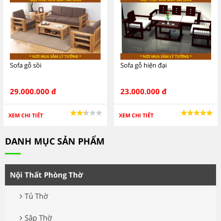
Sofa gỗ sồi
Sofa gỗ hiện đại
29.000.000 đ
23.000.000 đ
XEM CHI TIẾT
XEM CHI TIẾT
DANH MỤC SẢN PHẨM
Nội Thất Phòng Thờ
Tủ Thờ
Sập Thờ