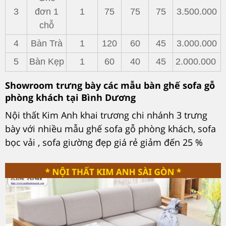
3
đơn 1
1
75
75
75
3.500.000
chỗ
4
Bàn Trà
1
120
60
45
3.000.000
5
Bàn Kẹp
1
60
40
45
2.000.000
Showroom trưng bày các mẫu bàn ghế sofa gỗ
phòng khách tại Bình Dương
Nội thất Kim Anh khai trương chi nhánh 3 trưng
bày với nhiều mẫu ghế sofa gỗ phòng khách, sofa
bọc vải , sofa giường đẹp giá rẻ giảm đến 25 %