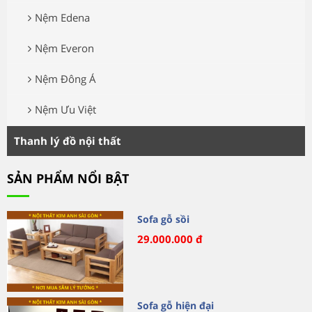
Nệm Edena
Nệm Everon
Nệm Đông Á
Nệm Ưu Việt
Thanh lý đồ nội thất
SẢN PHẨM NỔI BẬT
Sofa gỗ sồi
29.000.000 đ
Sofa gỗ hiện đại