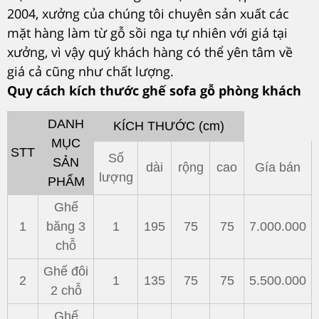
2004, xưởng của chúng tôi chuyên sản xuất các
mặt hàng làm từ gỗ sồi nga tự nhiên với giá tại
xưởng, vì vậy quý khách hàng có thể yên tâm về
giá cả cũng như chất lượng.
Quy cách kích thước ghế sofa gỗ phòng khách
DANH
KÍCH THƯỚC (cm)
MỤC
STT
Số
SẢN
dài
rộng
cao
Gía bán
lượng
PHẨM
Ghế
1
băng 3
1
195
75
75
7.000.000
chỗ
Ghế đôi
2
1
135
75
75
5.500.000
2 chỗ
Ghế