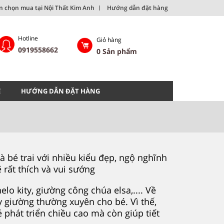
ên chọn mua tại Nội Thất Kim Anh
Hướng dẫn đặt hàng
Hotline
Giỏ hàng
0919558662
0
Sản phẩm
Ệ
HƯỚNG DẪN ĐẶT HÀNG
 bé trai với nhiều kiểu đẹp, ngộ nghĩnh
rất thích và vui sướng
o kity, giường công chúa elsa,.... Về
 giường thường xuyên cho bé. Vì thế,
hát triển chiều cao mà còn giúp tiết