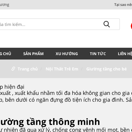
Dương
Tại sao n
G CHỦ
SẢN PHẨM
XU HƯỚNG
TIN TỨC
LIÊN H
Trang chủ
Nội Thất Trẻ Em
Giường tầng cho bé
p hiện đại
uất , xuất khẩu nhằm tối đa hóa không gian cho gia 
ấp, bên dưới có ngăn đựng đồ tiện ích cho gia đình.
giường tầng thông minh
ự nhiên đã qua xử lý, chống cong vênh mối mọt, bền 