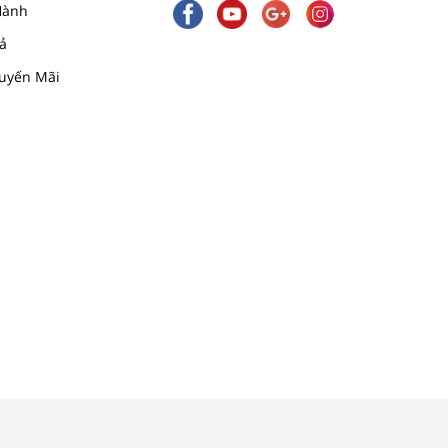
Hành
ả
uyến Mãi