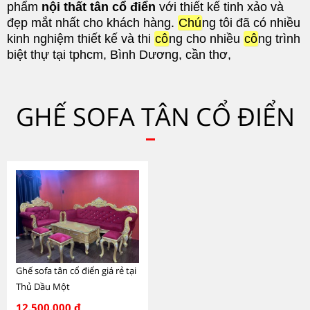
phẩm
nội thất tân cổ điển
với thiết kế tinh xảo và
đẹp mắt nhất cho khách hàng.
Chú
ng tôi đã có nhiều
kinh nghiệm thiết kế và thi
cô
ng cho nhiều
cô
ng trình
biệt thự tại tphcm, Bình Dương, cần thơ,
GHẾ SOFA TÂN CỔ ĐIỂN
Ghế sofa tân cổ điển giá rẻ tại
Thủ Dầu Một
12.500.000 đ