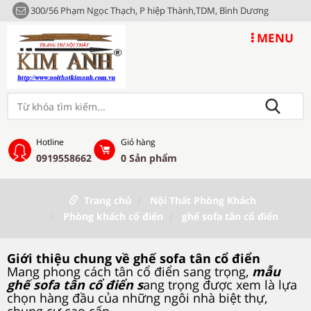
300/56 Phạm Ngọc Thạch, P hiệp Thành,TDM, Bình Dương
MENU
Hotline
Giỏ hàng
0919558662
0
Sản phẩm
Trang chủ
Nội Thất Phòng Khách
Phòng khách cổ điển
ghế sofa tân cổ điển
Giới thiệu chung về ghế sofa tân cổ điển
Mang phong cách tân cổ điển sang trọng,
mẫu
ghế sofa tân cổ điển s
ang trọng được xem là lựa
chọn hàng đầu của những ngôi nhà biệt thự,