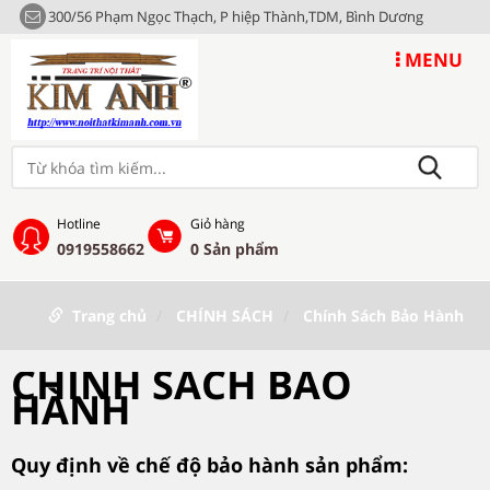
300/56 Phạm Ngọc Thạch, P hiệp Thành,TDM, Bình Dương
MENU
Hotline
Giỏ hàng
0919558662
0
Sản phẩm
Trang chủ
CHÍNH SÁCH
Chính Sách Bảo Hành
CHÍNH SÁCH BẢO
HÀNH
Quy định về chế độ bảo hành sản phẩm: