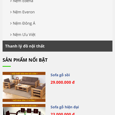
Nệm Edena
Nệm Everon
Nệm Đông Á
Nệm Ưu Việt
Thanh lý đồ nội thất
SẢN PHẨM NỔI BẬT
Sofa gỗ sồi
29.000.000 đ
Sofa gỗ hiện đại
23.000.000 đ