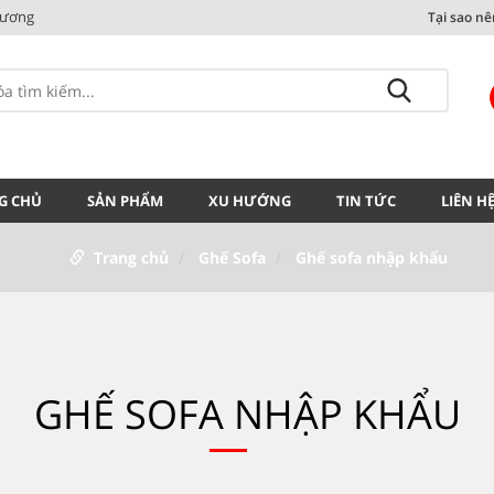
Dương
Tại sao n
G CHỦ
SẢN PHẨM
XU HƯỚNG
TIN TỨC
LIÊN H
Trang chủ
Ghế Sofa
Ghế sofa nhập khẩu
GHẾ SOFA NHẬP KHẨU