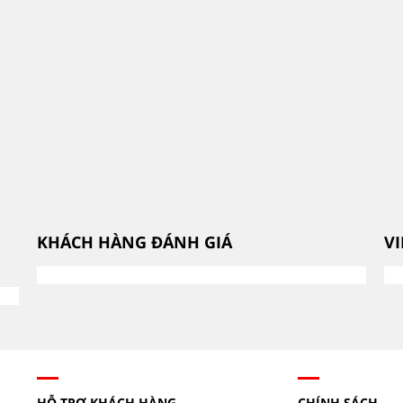
KHÁCH HÀNG ĐÁNH GIÁ
V
HỖ TRỢ KHÁCH HÀNG
CHÍNH SÁCH