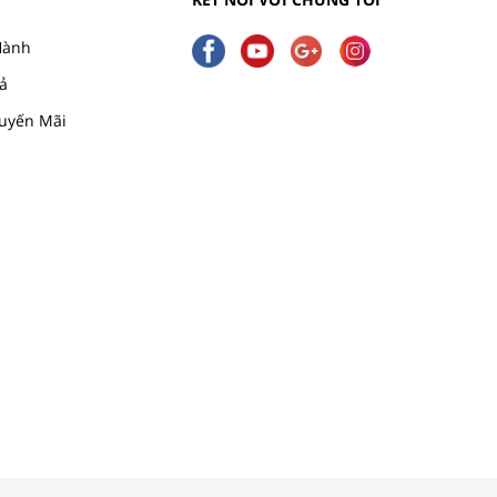
Hành
ả
uyến Mãi