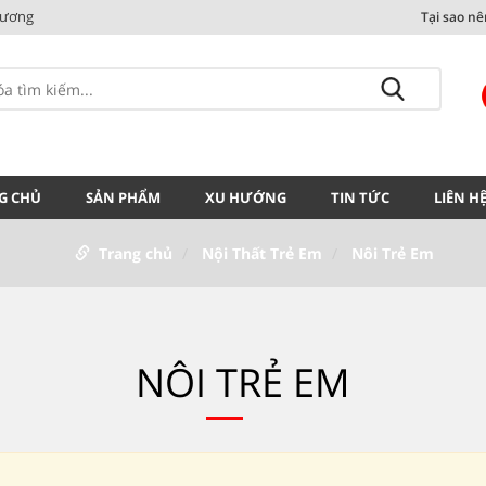
Dương
Tại sao n
G CHỦ
SẢN PHẨM
XU HƯỚNG
TIN TỨC
LIÊN H
Trang chủ
Nội Thất Trẻ Em
Nôi Trẻ Em
NÔI TRẺ EM