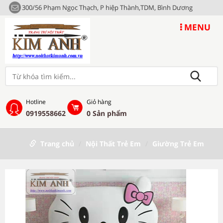
300/56 Phạm Ngọc Thạch, P hiệp Thành,TDM, Bình Dương
MENU
Hotline
Giỏ hàng
0919558662
0
Sản phẩm
Trang chủ
Nội Thất Trẻ Em
Giường Trẻ Em